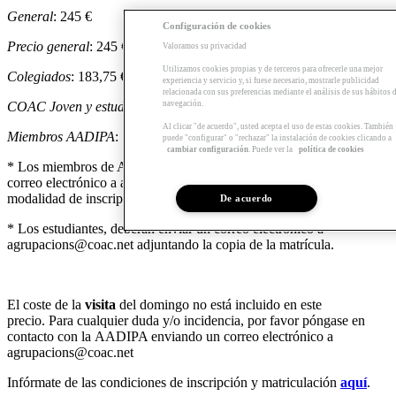
General
: 245 €
Configuración de cookies
Precio general
: 245 €
Valoramos su privacidad
Utilizamos cookies propias y de terceros para ofrecerle una mejor
Colegiados
: 183,75 €
experiencia y servicio y, si fuese necesario, mostrarle publicidad
relacionada con sus preferencias mediante el análisis de sus hábitos 
navegación.
COAC Joven y estudiantes
: 73,50 €
Al clicar "de acuerdo", usted acepta el uso de estas cookies. También
Miembros AADIPA
: 147 €
puede "configurar" o "rechazar" la instalación de cookies clicando a
cambiar configuración
. Puede ver la
política de cookies
* Los miembros de AADIPA y los COAC Joven, deberán enviar un
correo electrónico a agrupacions@coac.net informando de su
modalidad de inscripción.
De acuerdo
* Los estudiantes, deberán enviar un correo electrónico a
agrupacions@coac.net adjuntando la copia de la matrícula.
El coste de la
visita
del domingo no está incluido en este
precio. Para cualquier duda y/o incidencia, por favor póngase en
contacto con la AADIPA enviando un correo electrónico a
agrupacions@coac.net
Infórmate de las condiciones de inscripción y matriculación
aquí
.