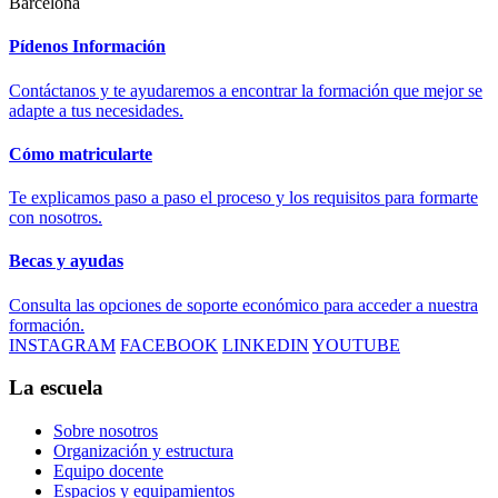
Barcelona
Pídenos Información
Contáctanos y te ayudaremos a encontrar la formación que mejor se
adapte a tus necesidades.
Cómo matricularte
Te explicamos paso a paso el proceso y los requisitos para formarte
con nosotros.
Becas y ayudas
Consulta las opciones de soporte económico para acceder a nuestra
formación.
INSTAGRAM
FACEBOOK
LINKEDIN
YOUTUBE
La escuela
Sobre nosotros
Organización y estructura
Equipo docente
Espacios y equipamientos