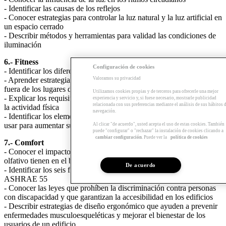
- Identificar las causas de los reflejos
- Conocer estrategias para controlar la luz natural y la luz artificial en
un espacio cerrado
- Describir métodos y herramientas para validad las condiciones de
iluminación
6.- Fitness
Configuración de cookies
- Identificar los diferentes tipos de actividad física
Valoramos su privacidad
- Aprender estrategias para aumentar la actividad física dentro y
fuera de los lugares de trabajo
Utilizamos cookies propias y de terceros para ofrecerle una mejor
- Explicar los requisitos y beneficios de un programa para incentivar
experiencia y servicio y, si fuese necesario, mostrarle publicidad
relacionada con sus preferencias mediante el análisis de sus hábitos 
la actividad física
navegación.
- Identificar los elementos que los ocupantes de un edificio pueden
usar para aumentar su actividad
Al clicar "de acuerdo", usted acepta el uso de estas cookies. También
puede "configurar" o "rechazar" la instalación de cookies clicando a
cambiar configuración
. Puede ver la
política de cookies
7.- Comfort
- Conocer el impacto que el confort térmico, acústico, ergonómico y
olfativo tienen en el bienestar de los ocupantes del edificio
De acuerdo
- Identificar los seis factores del confort térmico según el estándar
ASHRAE 55
- Conocer las leyes que prohíben la discriminación contra personas
con discapacidad y que garantizan la accesibilidad en los edificios
- Describir estrategias de diseño ergonómico que ayuden a prevenir
enfermedades musculoesqueléticas y mejorar el bienestar de los
usuarios de un edificio