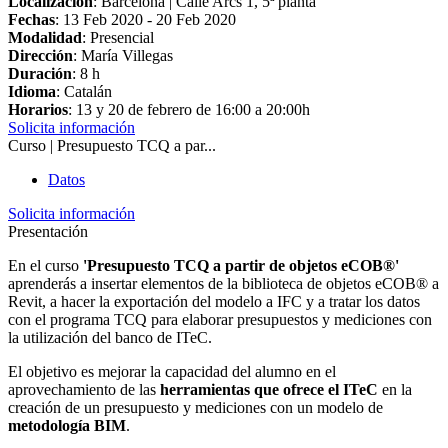
Localización
: Barcelona | Calle Arcs 1, 5ª planta
Fechas
:
13 Feb 2020
-
20 Feb 2020
Modalidad
: Presencial
Dirección
: María Villegas
Duración
: 8 h
Idioma
: Catalán
Horarios
: 13 y 20 de febrero de 16:00 a 20:00h
Solicita información
Curso | Presupuesto TCQ a par...
Datos
Solicita información
Presentación
En el curso
'Presupuesto TCQ a partir de objetos eCOB®'
aprenderás
a insertar elementos de la biblioteca de objetos eCOB
®
a
Revit, a hacer la exportación del modelo a IFC y a tratar los datos
con el programa TCQ para elaborar presupuestos y mediciones con
la utilización del banco de ITeC.
El objetivo
es mejorar la capacidad del alumno en el
aprovechamiento de las
herramientas que ofrece el ITeC
en la
creación de un presupuesto y mediciones con un modelo de
metodología BIM
.