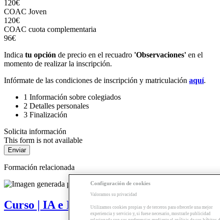
120€
COAC Joven
120€
COAC cuota complementaria
96€
Indica
tu opción
de precio en el recuadro
'Observaciones'
en el
momento de realizar la inscripción.
Infórmate de las condiciones de inscripción y matriculación
aquí
.
1
Información sobre colegiados
2
Detalles personales
3
Finalización
Solicita información
This form is not available
Formación relacionada
Configuración de cookies
Valoramos su privacidad
Curso | IA e Imagen generativa
Utilizamos cookies propias y de terceros para ofrecerle una mejor
experiencia y servicio y, si fuese necesario, mostrarle publicidad
relacionada con sus preferencias mediante el análisis de sus hábitos 