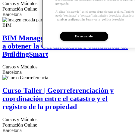
Cursos y Módulos
navegación.
Formación Online
Al clicar "de acuerdo", usted acepta el uso de estas cookies. También
Barcelona
puede "configurar" o "rechazar" la instalación de cookies clicando a
cambiar configuración
. Puede ver la
política de cookies
BIM Management | Módulo para acceder
De acuerdo
a obtener la Certificación Foundation de
BuildingSmart
Cursos y Módulos
Barcelona
Curso-Taller | Georreferenciación y
coordinación entre el catastro y el
registro de la propiedad
Cursos y Módulos
Formación Online
Barcelona