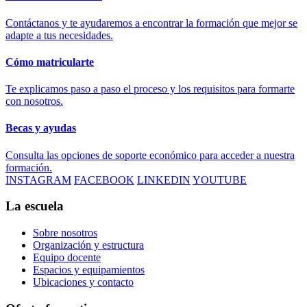
Contáctanos y te ayudaremos a encontrar la formación que mejor se
adapte a tus necesidades.
Cómo matricularte
Te explicamos paso a paso el proceso y los requisitos para formarte
con nosotros.
Becas y ayudas
Consulta las opciones de soporte económico para acceder a nuestra
formación.
INSTAGRAM
FACEBOOK
LINKEDIN
YOUTUBE
La escuela
Sobre nosotros
Organización y estructura
Equipo docente
Espacios y equipamientos
Ubicaciones y contacto