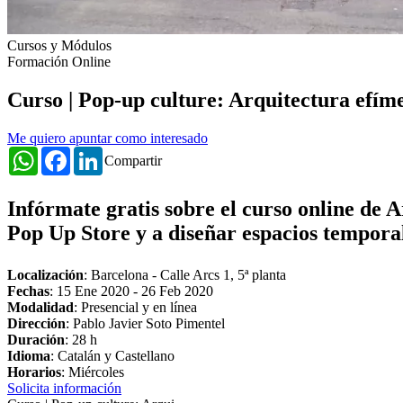
Cursos y Módulos
Formación Online
Curso | Pop-up culture: Arquitectura efím
Me quiero apuntar como interesado
WhatsApp
Facebook
LinkedIn
Compartir
Infórmate gratis sobre el curso online de 
Pop Up Store y a diseñar
espacios tempora
Localización
: Barcelona - Calle Arcs 1, 5ª planta
Fechas
:
15 Ene 2020
-
26 Feb 2020
Modalidad
: Presencial y en línea
Dirección
: Pablo Javier Soto Pimentel
Duración
: 28 h
Idioma
: Catalán y Castellano
Horarios
: Miércoles
Solicita información