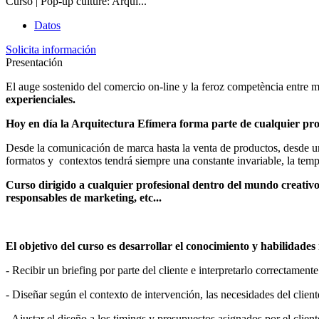
Curso | Pop-up culture: Arqui...
Datos
Solicita información
Presentación
El auge sostenido del comercio on-line y la feroz competència entre mar
experienciales.
Hoy en día la Arquitectura Efímera forma parte de cualquier pr
Desde la comunicación de marca hasta la venta de productos, desde una 
formatos y contextos tendrá siempre una constante invariable, la temp
Curso dirigido a cualquier profesional dentro del mundo creativo 
responsables de marketing, etc...
El objetivo del curso es desarrollar el conocimiento y habilidades
- Recibir un briefing por parte del cliente e interpretarlo correctamente
- Diseñar según el contexto de intervención, las necesidades del clien
- Ajustar el diseño a los timings y presupuestos asignados por el client