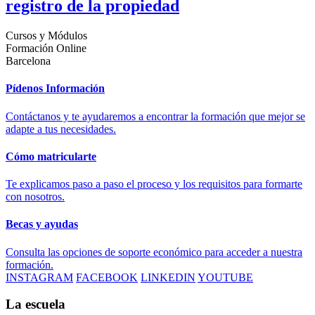
registro de la propiedad
Cursos y Módulos
Formación Online
Barcelona
Pídenos Información
Contáctanos y te ayudaremos a encontrar la formación que mejor se
adapte a tus necesidades.
Cómo matricularte
Te explicamos paso a paso el proceso y los requisitos para formarte
con nosotros.
Becas y ayudas
Consulta las opciones de soporte económico para acceder a nuestra
formación.
INSTAGRAM
FACEBOOK
LINKEDIN
YOUTUBE
La escuela