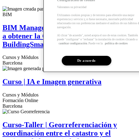
Valoramos su privacidad
Utilizamos cookies propias y de terceros para ofrecerle una mejor
experiencia y servicio y, si fuese necesario, mostrarle publicidad
relacionada con sus preferencias mediante el análisis de sus hábitos 
BIM Management | Módulo para acceder
navegación.
a obtener la Certificación Foundation de
Al clicar "de acuerdo", usted acepta el uso de estas cookies. También
puede "configurar" o "rechazar" la instalación de cookies clicando a
BuildingSmart
cambiar configuración
. Puede ver la
política de cookies
Cursos y Módulos
De acuerdo
Barcelona
Curso | IA e Imagen generativa
Cursos y Módulos
Formación Online
Barcelona
Curso-Taller | Georreferenciación y
coordinación entre el catastro y el