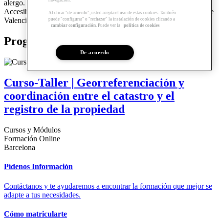
alergo. Rutas alergosaludables” y el 1º Premio del Concurso de
Accesibilidad del Laboratorio de Accesibilidad del Ayuntamiento de
Al clicar "de acuerdo", usted acepta el uso de estas cookies. También
Valencia en su edición 2019 por el Proyecto “Sense Barreres”.
puede "configurar" o "rechazar" la instalación de cookies clicando a
cambiar configuración
. Puede ver la
política de cookies
Programas relacionados
De acuerdo
Curso-Taller | Georreferenciación y
coordinación entre el catastro y el
registro de la propiedad
Cursos y Módulos
Formación Online
Barcelona
Pídenos Información
Contáctanos y te ayudaremos a encontrar la formación que mejor se
adapte a tus necesidades.
Cómo matricularte