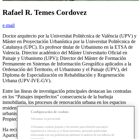
Rafael R. Temes Cordovez
e-mail
Doctor arquitecto por la Universitat Politècnica de València (UPV) y
Máster en Proyectación Urbanística por la Universitat Politècnica de
Catalunya (UPC). Es profesor titular de Urbanismo en la ETSA de
Valencia. Director académico del Máster Univesitario Oficial en
Paisaje y Urbanismo (UPV); Director del Máster de Formación
Permanente en Sistemas de Información Geográfica aplicados a la
Ordenación del Territorio, el Urbanismo y el Paisaje (UPV), del
Diploma de Especialización en Rehabilitación y Regeneración
Urbana (UPV-IVE-GV).
Entre las líneas de investigación principales destacan las centradas
en los “Paisajes imperfectos” consecuencia de la burbuja
inmobiliaria, los procesos de renovación urbana en los espacios
residenciales y turísticos, el uso de las herramientas SIG en el
Configuración de cookies
urbanismo y los trabajos de coordinación entre el Registro de la
Propiedad y el Catastro.
Valoramos su privacidad
Utilizamos cookies propias y de terceros para ofrecerle una mejor
Ha recibido el Premio de Investigación Sandalio Miguel-María
experiencia y servicio y, si fuese necesario, mostrarle publicidad
Aparicio en su 16ª edición en el año 2015 por el Proyecto “R-
relacionada con sus preferencias mediante el análisis de sus hábitos de
navegación.