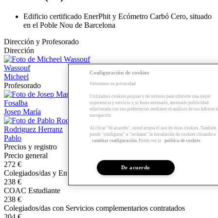
Edificio certificado EnerPhit y Ecómetro Carbó Cero, situado
en el Poble Nou de Barcelona
Dirección y Profesorado
Dirección
Wassouf
Configuración de cookies
Micheel
Valoramos su privacidad
Profesorado
Utilizamos cookies propias y de terceros para ofrecerle una mejor
Fosalba
experiencia y servicio y, si fuese necesario, mostrarle publicidad
relacionada con sus preferencias mediante el análisis de sus hábitos 
Josep María
navegación.
Rodriguez Herranz
Al clicar "de acuerdo", usted acepta el uso de estas cookies. También
puede "configurar" o "rechazar" la instalación de cookies clicando a
Pablo
cambiar configuración
. Puede ver la
política de cookies
Precios y registro
Precio general
272 €
De acuerdo
Colegiados/das y Entidades colaboradoras
238 €
COAC Estudiante
238 €
Colegiados/das con Servicios complementarios contratados
204 €