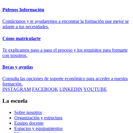
Pídenos Información
Contáctanos y te ayudaremos a encontrar la formación que mejor se
adapte a tus necesidades.
Cómo matricularte
Te explicamos paso a paso el proceso y los requisitos para formarte
con nosotros.
Becas y ayudas
Consulta las opciones de soporte económico para acceder a nuestra
formación.
INSTAGRAM
FACEBOOK
LINKEDIN
YOUTUBE
La escuela
Sobre nosotros
Organización y estructura
Equipo docente
Espacios y equipamientos