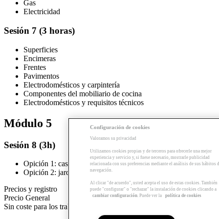
Gas
Electricidad
Sesión 7 (3 horas)
Superficies
Encimeras
Frentes
Pavimentos
Electrodomésticos y carpintería
Componentes del mobiliario de cocina
Electrodomésticos y requisitos técnicos
Módulo 5
Configuración de cookies
Valoramos su privacidad
Sesión 8 (3h)
Utilizamos cookies propias y de terceros para ofrecerle una mejor
experiencia y servicio y, si fuese necesario, mostrarle publicidad
Opición 1: casos reales de los alumnos para resolver
relacionada con sus preferencias mediante el análisis de sus hábitos 
navegación.
Opición 2: jardín y exteriores (3 horas)
Al clicar "de acuerdo", usted acepta el uso de estas cookies. También
Precios y registro
puede "configurar" o "rechazar" la instalación de cookies clicando a
cambiar configuración
. Puede ver la
política de cookies
Precio General
Sin coste para los trabajadores de Escola Sert