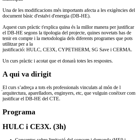
Una de les modificacions més importants afecta a les exigències del
document bàsic d'estalvi d'energia (DB-HE).
Aquest curs pràctic t'explica quina és la millor manera per justificar
el DB-HE segons la tipologia del projecte, quines novetats has de
tenir en compte i la metodologia dels diferents programes que pots
utilitzar per a la
justificació: HULC, CE3X, CYPETHERM, SG Save i CERMA.
Un curs pràctic i acotat que et donarà totes les respostes.
A qui va dirigit
El curs s’adreça a tots els professionals vinculats al món de l
́arquitectura, aparelladors, enginyers, etc, que vulguin conèixer com
justificar el DB-HE del CTE.
Programa
HULC i CE3X. (3h)
Conceptes sobre limitació del consum i demanda (HE0 i