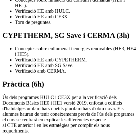
HE1).
Verificació HE amb HULC.
Verificació HE amb CE3X.
Torn de preguntes.
CYPETHERM, SG Save i CERMA (3h)
Conceptes sobre enllumenat i energies renovables (HE3, HE4
i HE5).
Verificació HE amb CYPETHERM.
Verificació HE amb SG Save.
Verificació amb CERMA.
Pràctica (6h)
Ús dels programes HULC i CE3X per a la verificació dels
Documents Bàsics HE0 i HE1 versió 2019, enfocat a edificis
d'habitatges unifamiliars i petits plurifamiliars d'obra nova. Els
alumnes hauran de tenir coneixements previs de l'ús dels programes,
el curs se centrarà en explicar les diferències respecte
al CTE anterior i en les estratègies per complir els nous
requeriments.