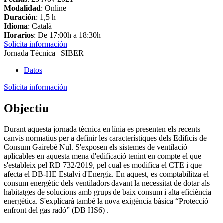
Modalidad
: Online
Duración
: 1,5 h
Idioma
: Català
Horarios
: De 17:00h a 18:30h
Solicita información
Jornada Tècnica | SIBER
Datos
Solicita información
Objectiu
Durant aquesta jornada tècnica en línia es presenten els recents
canvis normatius per a definir les característiques dels Edificis de
Consum Gairebé Nul. S'exposen els sistemes de ventilació
aplicables en aquesta mena d'edificació tenint en compte el que
s'estableix pel RD 732/2019, pel qual es modifica el CTE i que
afecta el DB-HE Estalvi d'Energia. En aquest, es comptabilitza el
consum energètic dels ventiladors davant la necessitat de dotar als
habitatges de solucions amb grups de baix consum i alta eficiència
energètica. S'explicarà també la nova exigència bàsica “Protecció
enfront del gas radó” (DB HS6) .