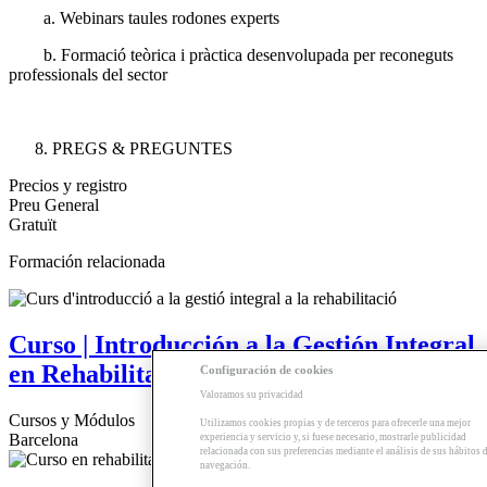
a. Webinars taules rodones experts
b. Formació teòrica i pràctica desenvolupada per reconeguts
professionals del sector
PREGS & PREGUNTES
Precios y registro
Preu General
Gratuït
Formación relacionada
Curso | Introducción a la Gestión Integral
en Rehabilitación Sostenible
Configuración de cookies
Valoramos su privacidad
Cursos y Módulos
Utilizamos cookies propias y de terceros para ofrecerle una mejor
Barcelona
experiencia y servicio y, si fuese necesario, mostrarle publicidad
relacionada con sus preferencias mediante el análisis de sus hábitos 
navegación.