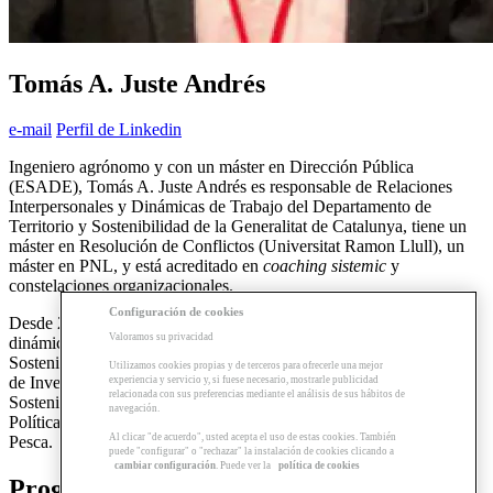
Tomás A. Juste Andrés
e-mail
Perfil de Linkedin
Ingeniero agrónomo y con un máster en Dirección Pública
(ESADE), Tomás A. Juste Andrés es responsable de Relaciones
Interpersonales y Dinámicas de Trabajo del Departamento de
Territorio y Sostenibilidad de la Generalitat de Catalunya, tiene un
máster en Resolución de Conflictos (Universitat Ramon Llull), un
máster en PNL, y está acreditado en
coaching sistemic
y
constelaciones organizacionales.
Configuración de cookies
Desde 2005, se dedica al desarrollo de relaciones interpersonales y
Valoramos su privacidad
dinámicas de trabajo en el Departamento de Territorio y
Sostenibilidad de la Generalitat de Catalunya. Ha sido responsable
Utilizamos cookies propias y de terceros para ofrecerle una mejor
de Investigación e Innovación del Departamento de Territorio y
experiencia y servicio y, si fuese necesario, mostrarle publicidad
relacionada con sus preferencias mediante el análisis de sus hábitos de
Sostenibilidad y jefe del gabinete técnico de los departamentos de
navegación.
Política Territorial y Obras Públicas y de Agricultura, Ramadería y
Al clicar "de acuerdo", usted acepta el uso de estas cookies. También
Pesca.
puede "configurar" o "rechazar" la instalación de cookies clicando a
cambiar configuración
. Puede ver la
política de cookies
Programas relacionados