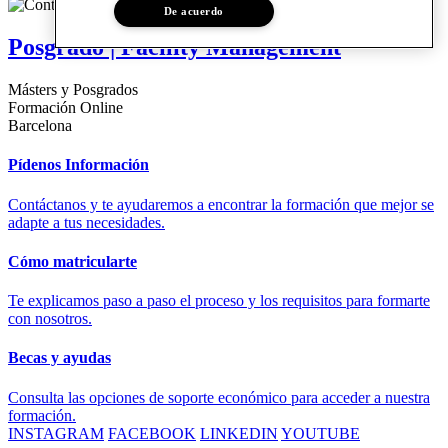
De acuerdo
Posgrado | Facility Management
Másters y Posgrados
Formación Online
Barcelona
Pídenos Información
Contáctanos y te ayudaremos a encontrar la formación que mejor se
adapte a tus necesidades.
Cómo matricularte
Te explicamos paso a paso el proceso y los requisitos para formarte
con nosotros.
Becas y ayudas
Consulta las opciones de soporte económico para acceder a nuestra
formación.
INSTAGRAM
FACEBOOK
LINKEDIN
YOUTUBE