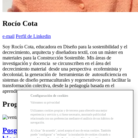
Rocío Cota
e-mail
Perfil de Linkedin
Soy Rocío Cota, educadora en Diseño para la sostenibilidad y el
decrecimiento, arquitecta y diseñadora textil, con un máster en
materiales para la Construcción Sostenible. Mis áreas de
investigación y docencia se circunscriben en el área del
decrecimiento material desde una perspectiva ecofeminista y
decolonial, la generación de herramientas de autosuficiencia en
sistemas de diseño permaculturales y regenerativos para facilitar la
transformación colectiva, desde la pedagogía basada en el
aprendizaje cooperativo.
Configuración de cookies
Programas relacionados
Valoramos su privacidad
Utilizamos cookies propias y de terceros para ofrecerle una mejor
experiencia y servicio y, si fuese necesario, mostrarle publicidad
relacionada con sus preferencias mediante el análisis de sus hábitos de
navegación.
Posgrado | Arquitectura saludable y
Al clicar "de acuerdo", usted acepta el uso de estas cookies. También
puede "configurar" o "rechazar" la instalación de cookies clicando a