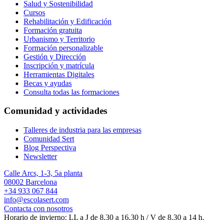
Salud y Sostenibilidad
Cursos
Rehabilitación y Edificación
Formación gratuita
Urbanismo y Territorio
Formación personalizable
Gestión y Dirección
Inscripción y matrícula
Herramientas Digitales
Becas y ayudas
Consulta todas las formaciones
Comunidad y actividades
Talleres de industria para las empresas
Comunidad Sert
Blog Perspectiva
Newsletter
Calle Arcs, 1-3, 5a planta
08002 Barcelona
+34 933 067 844
info@escolasert.com
Contacta con nosotros
Horario de invierno: LL a J de 8.30 a 16.30 h / V de 8.30 a 14 h.