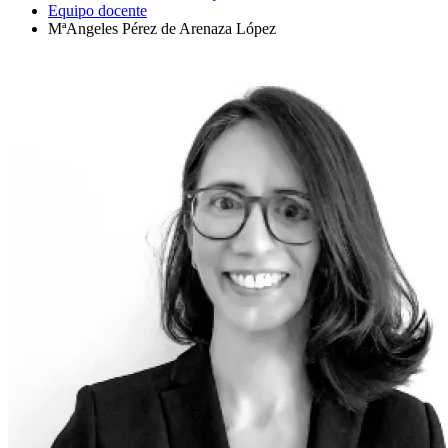
Equipo docente
MªAngeles Pérez de Arenaza López