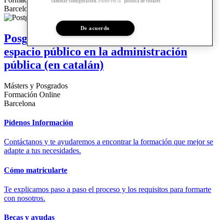
cambiar configuración
. Puede ver la
política de cookies
Barcelona
De acuerdo
Posgrado | Urbanismo, edificación y
espacio público en la administración
pública (en catalán)
Másters y Posgrados
Formación Online
Barcelona
Pídenos Información
Contáctanos y te ayudaremos a encontrar la formación que mejor se
adapte a tus necesidades.
Cómo matricularte
Te explicamos paso a paso el proceso y los requisitos para formarte
con nosotros.
Becas y ayudas