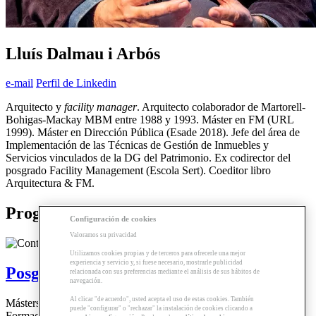
Lluís Dalmau i Arbós
e-mail
Perfil de Linkedin
Arquitecto y
facility manager
. Arquitecto colaborador de Martorell-
Bohigas-Mackay MBM entre 1988 y 1993. Máster en FM (URL
1999). Máster en Dirección Pública (Esade 2018). Jefe del área de
Implementación de las Técnicas de Gestión de Inmuebles y
Servicios vinculados de la DG del Patrimonio. Ex codirector del
posgrado Facility Management (Escola Sert). Coeditor libro
Arquitectura & FM.
Programas relacionados
Configuración de cookies
Valoramos su privacidad
Utilizamos cookies propias y de terceros para ofrecerle una mejor
experiencia y servicio y, si fuese necesario, mostrarle publicidad
Posgrado | Facility Management
relacionada con sus preferencias mediante el análisis de sus hábitos de
navegación.
Al clicar "de acuerdo", usted acepta el uso de estas cookies. También
Másters y Posgrados
puede "configurar" o "rechazar" la instalación de cookies clicando a
Formación Online