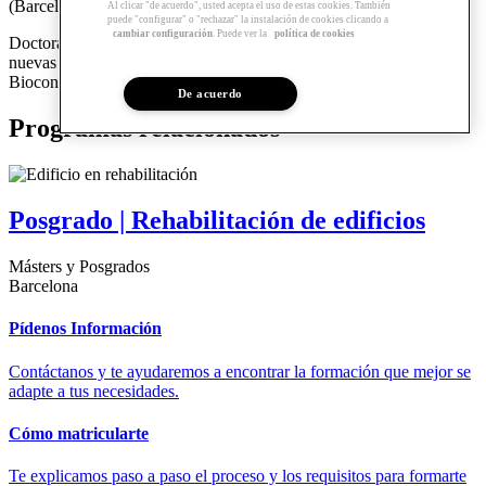
(Barcelona), entre otros.
Al clicar "de acuerdo", usted acepta el uso de estas cookies. También
puede "configurar" o "rechazar" la instalación de cookies clicando a
cambiar configuración
. Puede ver la
política de cookies
Doctorando por la UPC, su investigación está vinculada a las
nuevas tipologías de vivienda de los siglos XIX y XX; y Máster en
Bioconstrucción del Instituto de Baubiologie.
De acuerdo
Programas relacionados
Posgrado | Rehabilitación de edificios
Másters y Posgrados
Barcelona
Pídenos Información
Contáctanos y te ayudaremos a encontrar la formación que mejor se
adapte a tus necesidades.
Cómo matricularte
Te explicamos paso a paso el proceso y los requisitos para formarte