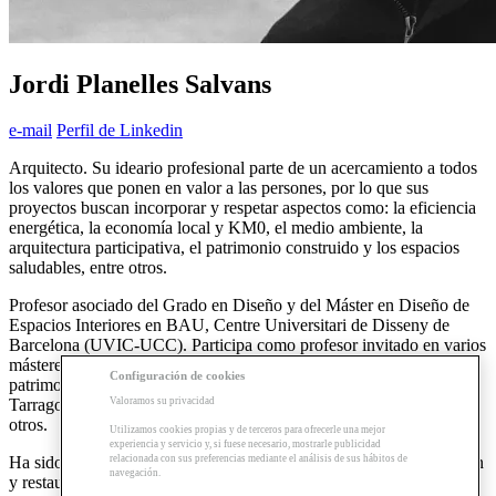
Jordi Planelles Salvans
e-mail
Perfil de Linkedin
Arquitecto. Su ideario profesional parte de un acercamiento a todos
los valores que ponen en valor a las persones, por lo que sus
proyectos buscan incorporar y respetar aspectos como: la eficiencia
energética, la economía local y KM0, el medio ambiente, la
arquitectura participativa, el patrimonio construido y los espacios
saludables, entre otros.
Profesor asociado del Grado en Diseño y del Máster en Diseño de
Espacios Interiores en BAU, Centre Universitari de Disseny de
Barcelona (UVIC-UCC). Participa como profesor invitado en varios
másteres, posgrados y cursos sobre temas de construcción y
Configuración de cookies
patrimonio de la Escola Sert (COAC) en Barcelona, Lleida y
Valoramos su privacidad
Tarragona, y del Col·legi d’Arquitectes Tècnics de Tarragona, entre
otros.
Utilizamos cookies propias y de terceros para ofrecerle una mejor
experiencia y servicio y, si fuese necesario, mostrarle publicidad
relacionada con sus preferencias mediante el análisis de sus hábitos de
Ha sido invitado a dar sesiones de innovación docente, construcción
navegación.
y restauración arquitectónica en la UDG (México) y en AIA