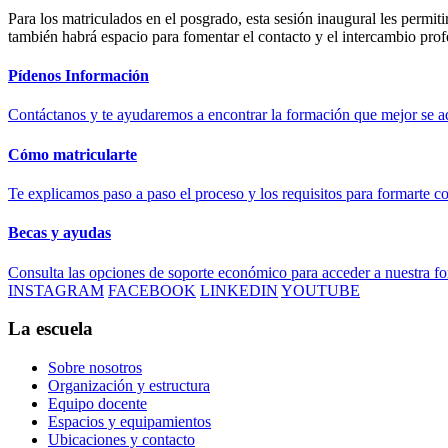
Para los matriculados en el posgrado, esta sesión inaugural les perm
también habrá espacio para fomentar el contacto y el intercambio prof
Pídenos Información
Contáctanos y te ayudaremos a encontrar la formación que mejor se ad
Cómo matricularte
Te explicamos paso a paso el proceso y los requisitos para formarte c
Becas y ayudas
Consulta las opciones de soporte económico para acceder a nuestra f
INSTAGRAM
FACEBOOK
LINKEDIN
YOUTUBE
La escuela
Sobre nosotros
Organización y estructura
Equipo docente
Espacios y equipamientos
Ubicaciones y contacto