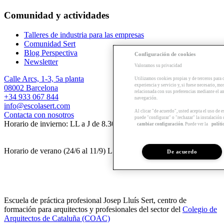
Comunidad y actividades
Talleres de industria para las empresas
Comunidad Sert
Blog Perspectiva
Configuración de cookies
Newsletter
Valoramos su privacidad
Calle Arcs, 1-3, 5a planta
Utilizamos cookies propias y de terceros para 
experiencia y servicio y, si fuese necesario, mo
08002 Barcelona
relacionada con sus preferencias mediante el an
+34 933 067 844
navegación.
info@escolasert.com
Al clicar "de acuerdo", usted acepta el uso de 
Contacta con nosotros
puede "configurar" o "rechazar" la instalación
Horario de invierno: LL a J de 8.30 a 16.30 h / V de 8.30 a 14 h.
cambiar configuración
. Puede ver la
políti
Horario de verano (24/6 al 11/9) LL a V de 8.30 a 14 h.
De acuerdo
Escuela de práctica profesional Josep Lluís Sert, centro de
formación para arquitectos y profesionales del sector del
Colegio de
Arquitectos de Cataluña (COAC)