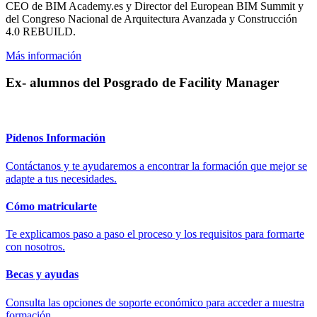
CEO de BIM Academy.es y Director del European BIM Summit y
del Congreso Nacional de Arquitectura Avanzada y Construcción
4.0 REBUILD.
Más información
Ex- alumnos del Posgrado de Facility Manager
Pídenos Información
Contáctanos y te ayudaremos a encontrar la formación que mejor se
adapte a tus necesidades.
Cómo matricularte
Te explicamos paso a paso el proceso y los requisitos para formarte
con nosotros.
Becas y ayudas
Consulta las opciones de soporte económico para acceder a nuestra
formación.