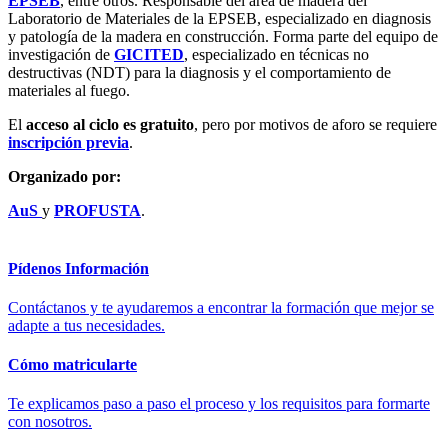
EPSEB
, entre otros. Responsable del área de madera del
Laboratorio de Materiales de la EPSEB, especializado en diagnosis
y patología de la madera en construcción. Forma parte del equipo de
investigación de
GICITED
, especializado en técnicas no
destructivas (NDT) para la diagnosis y el comportamiento de
materiales al fuego.
El
acceso al ciclo es gratuito
, pero por motivos de aforo se requiere
inscripción previa
.
Organizado por:
AuS
y
PROFUSTA
.
Pídenos Información
Contáctanos y te ayudaremos a encontrar la formación que mejor se
adapte a tus necesidades.
Cómo matricularte
Te explicamos paso a paso el proceso y los requisitos para formarte
con nosotros.