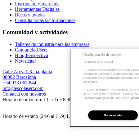
Inscripción y matrícula
Herramientas Digitales
Becas y ayudas
Consulta todas las formaciones
Comunidad y actividades
Talleres de industria para las empresas
Comunidad Sert
Configuración de cookies
Blog Perspectiva
Newsletter
Valoramos su privacidad
Utilizamos cookies propias y de terceros para 
Calle Arcs, 1-3, 5a planta
experiencia y servicio y, si fuese necesario, mo
08002 Barcelona
relacionada con sus preferencias mediante el an
+34 933 067 844
navegación.
info@escolasert.com
Al clicar "de acuerdo", usted acepta el uso de 
Contacta con nosotros
puede "configurar" o "rechazar" la instalación
cambiar configuración
. Puede ver la
políti
Horario de invierno: LL a J de 8.30 a 16.30 h / V de 8.30 a 14 h.
De acuerdo
Horario de verano (24/6 al 11/9) LL a V de 8.30 a 14 h.