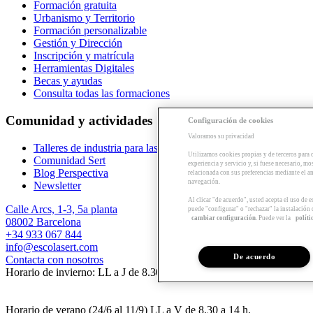
Formación gratuita
Urbanismo y Territorio
Formación personalizable
Gestión y Dirección
Inscripción y matrícula
Herramientas Digitales
Becas y ayudas
Consulta todas las formaciones
Comunidad y actividades
Configuración de cookies
Valoramos su privacidad
Talleres de industria para las empresas
Utilizamos cookies propias y de terceros para 
Comunidad Sert
experiencia y servicio y, si fuese necesario, mo
Blog Perspectiva
relacionada con sus preferencias mediante el an
navegación.
Newsletter
Al clicar "de acuerdo", usted acepta el uso de 
Calle Arcs, 1-3, 5a planta
puede "configurar" o "rechazar" la instalación
cambiar configuración
. Puede ver la
políti
08002 Barcelona
+34 933 067 844
info@escolasert.com
De acuerdo
Contacta con nosotros
Horario de invierno: LL a J de 8.30 a 16.30 h / V de 8.30 a 14 h.
Horario de verano (24/6 al 11/9) LL a V de 8.30 a 14 h.