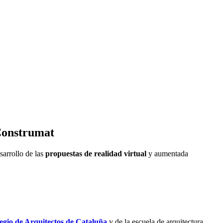
 Construmat
sarrollo de las
propuestas de realidad virtual
y aumentada
egio de Arquitectos de Cataluña
y de la escuela de arquitectura