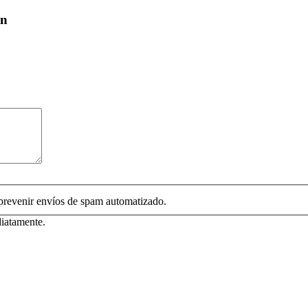
ón
 prevenir envíos de spam automatizado.
diatamente.