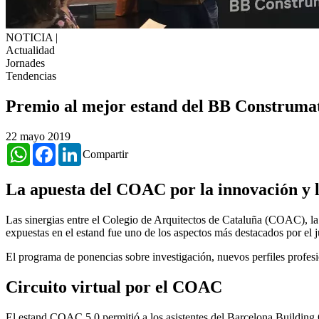
NOTICIA
|
Actualidad
Jornades
Tendencias
Premio al mejor estand del BB Construma
22 mayo 2019
WhatsApp
Facebook
LinkedIn
Compartir
La apuesta del COAC por la innovación y l
Las sinergias entre el Colegio de Arquitectos de Cataluña (COAC), l
expuestas en el estand fue uno de los aspectos más destacados por el 
El programa de ponencias sobre investigación, nuevos perfiles profesio
Circuito virtual por el COAC
El estand COAC 5.0 permitió a los asistentes del Barcelona Building Co