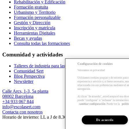
Rehabilitación y Edificación
Formación gratuita
Urbanismo y Territorio
Formación personalizable
Gestión y Dirección
Inscripción y matrícula
Herramientas Digitales
Becas y ayudas
Consulta todas las formaciones
Comunidad y actividades
Configuración de cookies
Talleres de industria para las empresas
Comunidad Sert
Valoramos su privacidad
Blog Perspectiva
Utilizamos cookies propias y de terceros para 
Newsletter
experiencia y servicio y, si fuese necesario, mo
relacionada con sus preferencias mediante el an
navegación.
Calle Arcs, 1-3, 5a planta
08002 Barcelona
Al clicar "de acuerdo", usted acepta el uso de 
puede "configurar" o "rechazar" la instalación
+34 933 067 844
cambiar configuración
. Puede ver la
políti
info@escolasert.com
Contacta con nosotros
Horario de invierno: LL a J de 8.30 a 16.30 h / V de 8.30 a 14 h.
De acuerdo