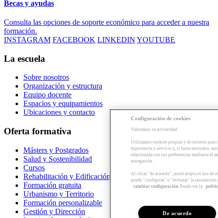
Becas y ayudas
Consulta las opciones de soporte económico para acceder a nuestra
formación.
INSTAGRAM
FACEBOOK
LINKEDIN
YOUTUBE
La escuela
Sobre nosotros
Organización y estructura
Equipo docente
Espacios y equipamientos
Ubicaciones y contacto
Configuración de cookies
Oferta formativa
Valoramos su privacidad
Utilizamos cookies propias y de terceros para 
Másters y Postgrados
experiencia y servicio y, si fuese necesario, mo
relacionada con sus preferencias mediante el an
Salud y Sostenibilidad
navegación.
Cursos
Al clicar "de acuerdo", usted acepta el uso de 
Rehabilitación y Edificación
puede "configurar" o "rechazar" la instalación
Formación gratuita
cambiar configuración
. Puede ver la
políti
Urbanismo y Territorio
Formación personalizable
Gestión y Dirección
De acuerdo