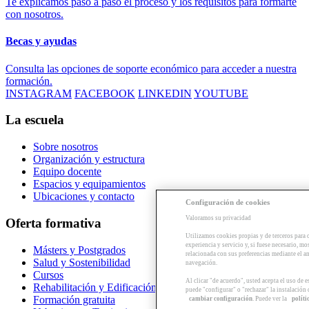
Te explicamos paso a paso el proceso y los requisitos para formarte
con nosotros.
Becas y ayudas
Consulta las opciones de soporte económico para acceder a nuestra
formación.
INSTAGRAM
FACEBOOK
LINKEDIN
YOUTUBE
La escuela
Sobre nosotros
Organización y estructura
Equipo docente
Espacios y equipamientos
Ubicaciones y contacto
Configuración de cookies
Valoramos su privacidad
Oferta formativa
Utilizamos cookies propias y de terceros para 
experiencia y servicio y, si fuese necesario, mo
Másters y Postgrados
relacionada con sus preferencias mediante el an
Salud y Sostenibilidad
navegación.
Cursos
Al clicar "de acuerdo", usted acepta el uso de 
Rehabilitación y Edificación
puede "configurar" o "rechazar" la instalación
Formación gratuita
cambiar configuración
. Puede ver la
políti