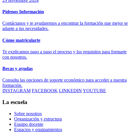
29 noviembre 2024
Pídenos Información
Contáctanos y te ayudaremos a encontrar la formación que mejor se
adapte a tus necesidades.
Cómo matricularte
Te explicamos paso a paso el proceso y los requisitos para formarte
con nosotros.
Becas y ayudas
Consulta las opciones de soporte económico para acceder a nuestra
formación.
INSTAGRAM
FACEBOOK
LINKEDIN
YOUTUBE
La escuela
Sobre nosotros
Organización y estructura
Equipo docente
Espacios y equipamientos