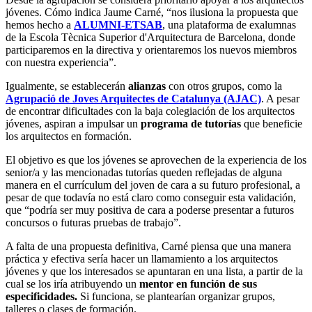
jóvenes. Cómo indica Jaume Carné, “nos ilusiona la propuesta que
hemos hecho a
ALUMNI-ETSAB
, una plataforma de exalumnas
de la Escola Tècnica Superior d'Arquitectura de Barcelona, donde
participaremos en la directiva y orientaremos los nuevos miembros
con nuestra experiencia”.
Igualmente, se establecerán
alianzas
con otros grupos, como la
Agrupació de Joves Arquitectes de Catalunya (AJAC)
. A pesar
de encontrar dificultades con la baja colegiación de los arquitectos
jóvenes, aspiran a impulsar un
programa
de tutorías
que beneficie
los arquitectos en formación.
El objetivo es que los jóvenes se aprovechen de la experiencia de los
senior/a y las mencionadas tutorías queden reflejadas de alguna
manera en el currículum del joven de cara a su futuro profesional, a
pesar de que todavía no está claro como conseguir esta validación,
que “podría ser muy positiva de cara a poderse presentar a futuros
concursos o futuras pruebas de trabajo”.
A falta de una propuesta definitiva, Carné piensa que una manera
práctica y efectiva sería hacer un llamamiento a los arquitectos
jóvenes y que los interesados se apuntaran en una lista, a partir de la
cual se los iría atribuyendo un
mentor en función de sus
especificidades.
Si funciona, se plantearían organizar grupos,
talleres o clases de formación.