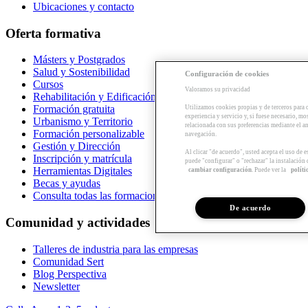
Ubicaciones y contacto
Oferta formativa
Másters y Postgrados
Salud y Sostenibilidad
Configuración de cookies
Cursos
Valoramos su privacidad
Rehabilitación y Edificación
Formación gratuita
Utilizamos cookies propias y de terceros para 
experiencia y servicio y, si fuese necesario, mo
Urbanismo y Territorio
relacionada con sus preferencias mediante el an
Formación personalizable
navegación.
Gestión y Dirección
Al clicar "de acuerdo", usted acepta el uso de 
Inscripción y matrícula
puede "configurar" o "rechazar" la instalación
Herramientas Digitales
cambiar configuración
. Puede ver la
políti
Becas y ayudas
Consulta todas las formaciones
De acuerdo
Comunidad y actividades
Talleres de industria para las empresas
Comunidad Sert
Blog Perspectiva
Newsletter