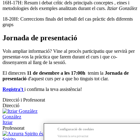
16H-17H: Resum i debat crític dels principals conceptes , eines i
metodologies dels exemples analitzats durant el curs.
Itziar González
18-20H: Correccions finals del treball del cas pràctic dels diferents
grups
Jornada de presentació
Vols ampliar informació? Vine al procès participatiu que servirà per
presentar-vos la pràctica que farem durant el curs i que co-
dissenyarem al llarg de la sessió.
El dimecres
11 de desembre a les 17:00h
tenim la
Jornada de
presentació
d'aquest curs per a que ho tinguis tot clar.
Regístra't
i confirma la teva assistència!
Direcció i Professorat
Direcció
González
Itziar
Professorat
Configuració de cookies
Valorem la seva privacitat
Spirito