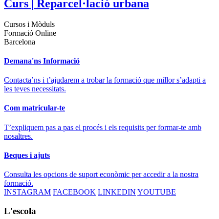
Curs | Reparcel·lació urbana
Cursos i Mòduls
Formació Online
Barcelona
Demana'ns Informació
Contacta’ns i t’ajudarem a trobar la formació que millor s’adapti a
les teves necessitats.
Com matricular-te
T’expliquem pas a pas el procés i els requisits per formar-te amb
nosaltres.
Beques i ajuts
Consulta les opcions de suport econòmic per accedir a la nostra
formació.
INSTAGRAM
FACEBOOK
LINKEDIN
YOUTUBE
L'escola