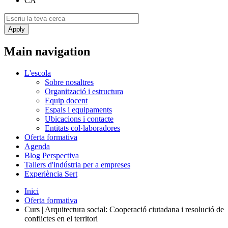
CA
Main navigation
L'escola
Sobre nosaltres
Organització i estructura
Equip docent
Espais i equipaments
Ubicacions i contacte
Entitats col·laboradores
Oferta formativa
Agenda
Blog Perspectiva
Tallers d'indústria per a empreses
Experiència Sert
Inici
Oferta formativa
Curs | Arquitectura social: Cooperació ciutadana i resolució de
conflictes en el territori