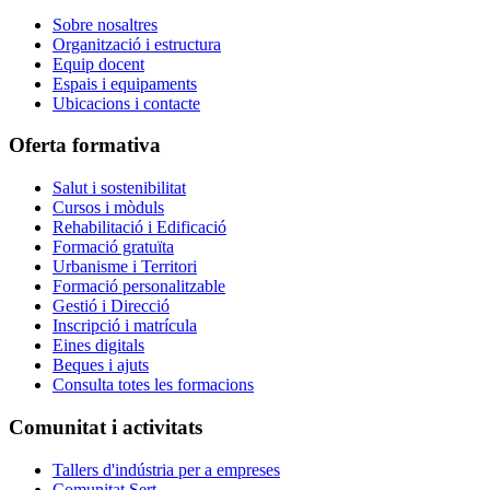
Sobre nosaltres
Organització i estructura
Equip docent
Espais i equipaments
Ubicacions i contacte
Oferta formativa
Salut i sostenibilitat
Cursos i mòduls
Rehabilitació i Edificació
Formació gratuïta
Urbanisme i Territori
Formació personalitzable
Gestió i Direcció
Inscripció i matrícula
Eines digitals
Beques i ajuts
Consulta totes les formacions
Comunitat i activitats
Tallers d'indústria per a empreses
Comunitat Sert