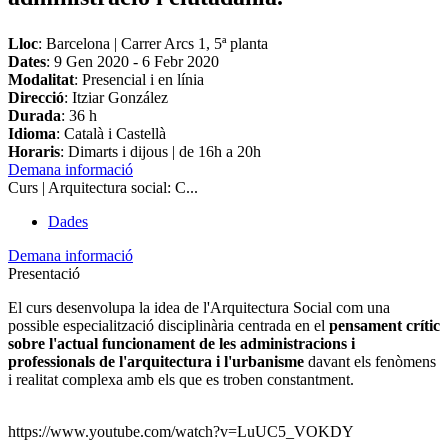
Lloc
: Barcelona | Carrer Arcs 1, 5ª planta
Dates
:
9 Gen 2020
-
6 Febr 2020
Modalitat
: Presencial i en línia
Direcció
: Itziar González
Durada
: 36 h
Idioma
: Català i Castellà
Horaris
: Dimarts i dijous | de 16h a 20h
Demana informació
Curs | Arquitectura social: C...
Dades
Demana informació
Presentació
El curs desenvolupa la idea de l'Arquitectura Social com una
possible especialització disciplinària centrada en el
pensament crític
sobre l'actual funcionament de les administracions i
professionals de l'arquitectura i l'urbanisme
davant els fenòmens
i realitat complexa amb els que es troben constantment.
https://www.youtube.com/watch?v=LuUC5_VOKDY