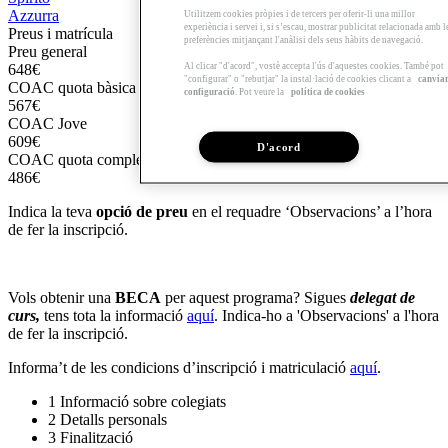
Azzurra
Utilitzem cookies pròpies i de tercers per oferir-li una millor
experiència i servei i, si s’escau, mostrar publicitat relacionada amb l
Preus i matrícula
preferències mitjançant l'anàlisi dels seus hàbits de navegació.
Preu general
Al clicar "d'acord", vostè accepta l'ús d'aquestes cookies. També pot
648€
"configurar" o "rebutjar" la instal·lació de cookies clicant a
canvia
COAC quota bàsica | Entitats amb conveni
configuració
. Pot veure la
política de cookies
567€
COAC Jove
609€
D'acord
COAC quota complementària
486€
Indica la teva
opció de preu
en el requadre ‘Observacions’ a l’hora
de fer la inscripció.
Vols obtenir una
BECA
per aquest programa? Sigues
delegat de
curs,
tens tota la informació
aquí
. Indica-ho a 'Observacions' a l'hora
de fer la inscripció.
Informa’t de les condicions d’inscripció i matriculació
aquí
.
1
Informació sobre colegiats
2
Detalls personals
3
Finalització