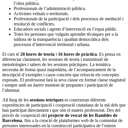
l’obra pública.
Professionals de l’administració pública.
Activistes veïnals o territorials.
Professionals de la participació i dels processos de mediació i
resolució de conflictes.
Educadors socials i agents d’intervenció en l’espai públic.
Totes les persones que vulguin aprendre tècniques per a la
millora de la transparència i qualitat democràtica dels
processos d’intervenció territorial i urbana.
El curs té
20 hores de teoria
i
16 hores de pràctica
. Es pensa en
diferenciar clarament, les sessions de teoria i transmissió de
metodologies i sabers de les sessions pràctiques. La temàtica
necessita de forma quasi majoritària, de l’acompanyament de la
descripció d’exemples i casos concrets que reforcin els conceptes
exposats. El professorat farà la seva classe en format classe magistral
i sempre amb un darrer moment de preguntes i participació de
l’alumnat.
All llarg de les
sessions teòriques
es coneixeran diferents
experiències de participació i cooperació ciutadana de la mà dels que
han participat directament i que són el mateix professorat. Des del
procés de cooperació del
projecte de rescat de les Rambles de
Barcelona
, fins a la creació de plataformes web de la comunitat de
persones interessades en la construcció participativa de l’entorn