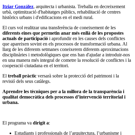
Itziar González
, arquitecta i urbanista. Treballa en decreixement
urbà, optimització d'habitatges públics, rehabilitació de centres
històrics urbans i d'edificacions en el medi rural.
El curs vol realitzar una transferència de coneixement de les
diferents eines que permetin anar més enllà de les propostes
actuals de participació
i aprofundir en les causes dels conflictes
que apareixen sovint en els processos de transformació urbana. Al
llarg de les diferents setmanes coneixerem diferents aproximacions
disciplinàries i metodològiques que ens han d'ajudar a introduir-nos
en una manera més integral de cometre la resolució de conflictes i la
cooperació ciutadana en el territori.
El
treball pràctic
versarà sobre la protecció del patrimoni i la
revisió dels seus catàlegs.
Aprendre les tècniques per a la millora de la transparència i
qualitat democràtica dels processos d’intervenció territorial i
urbana.
El programa va
dirigit a
:
Estudiants i professionals de l’arquitectura, l’urbanisme i