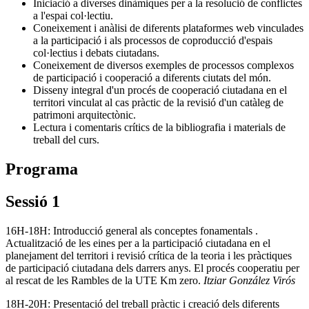
Iniciació a diverses dinàmiques per a la resolució de conflictes
a l'espai col·lectiu.
Coneixement i anàlisi de diferents plataformes web vinculades
a la participació i als processos de coproducció d'espais
col·lectius i debats ciutadans.
Coneixement de diversos exemples de processos complexos
de participació i cooperació a diferents ciutats del món.
Disseny integral d'un procés de cooperació ciutadana en el
territori vinculat al cas pràctic de la revisió d'un catàleg de
patrimoni arquitectònic.
Lectura i comentaris crítics de la bibliografia i materials de
treball del curs.
Programa
Sessió 1
16H-18H: Introducció general als conceptes fonamentals .
Actualització de les eines per a la participació ciutadana en el
planejament del territori i revisió crítica de la teoria i les pràctiques
de participació ciutadana dels darrers anys. El procés cooperatiu per
al rescat de les Rambles de la UTE Km zero.
Itziar González Virós
18H-20H: Presentació del treball pràctic i creació dels diferents