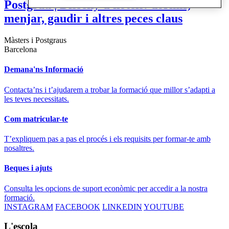
Postgrau | Disseny d'hotels: dormir,
menjar, gaudir i altres peces claus
Màsters i Postgraus
Barcelona
Demana'ns Informació
Contacta’ns i t’ajudarem a trobar la formació que millor s’adapti a
les teves necessitats.
Com matricular-te
T’expliquem pas a pas el procés i els requisits per formar-te amb
nosaltres.
Beques i ajuts
Consulta les opcions de suport econòmic per accedir a la nostra
formació.
INSTAGRAM
FACEBOOK
LINKEDIN
YOUTUBE
L'escola