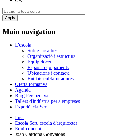
CA
Main navigation
L'escola
Sobre nosaltres
Organització i estructura
Equip docent
Espais i equipaments
Ubicacions i contacte
Entitats col·laboradores
Oferta formativa
Agenda
Blog Perspectiva
Tallers d'indústria per a empreses
Experiència Sert
Inici
Escola Sert, escola d'arquitectes
Equip docent
Joan Cardona Gonyalons