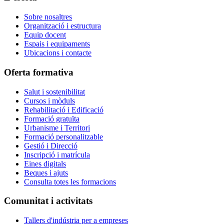
Sobre nosaltres
Organització i estructura
Equip docent
Espais i equipaments
Ubicacions i contacte
Oferta formativa
Salut i sostenibilitat
Cursos i mòduls
Rehabilitació i Edificació
Formació gratuïta
Urbanisme i Territori
Formació personalitzable
Gestió i Direcció
Inscripció i matrícula
Eines digitals
Beques i ajuts
Consulta totes les formacions
Comunitat i activitats
Tallers d'indústria per a empreses