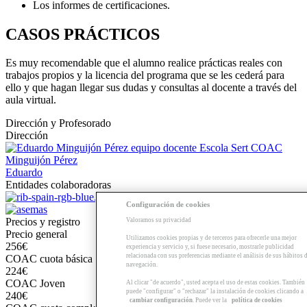
Los informes de certificaciones.
CASOS PRÁCTICOS
Es muy recomendable que el alumno realice prácticas reales con
trabajos propios y la licencia del programa que se les cederá para
ello y que hagan llegar sus dudas y consultas al docente a través del
aula virtual.
Dirección y Profesorado
Dirección
Minguijón Pérez
Eduardo
Entidades colaboradoras
Configuración de cookies
Precios y registro
Valoramos su privacidad
Precio general
Utilizamos cookies propias y de terceros para ofrecerle una mejor
256€
experiencia y servicio y, si fuese necesario, mostrarle publicidad
relacionada con sus preferencias mediante el análisis de sus hábitos 
COAC cuota básica | Entidades con convenio
navegación.
224€
COAC Joven
Al clicar "de acuerdo", usted acepta el uso de estas cookies. También
puede "configurar" o "rechazar" la instalación de cookies clicando a
240€
cambiar configuración
. Puede ver la
política de cookies