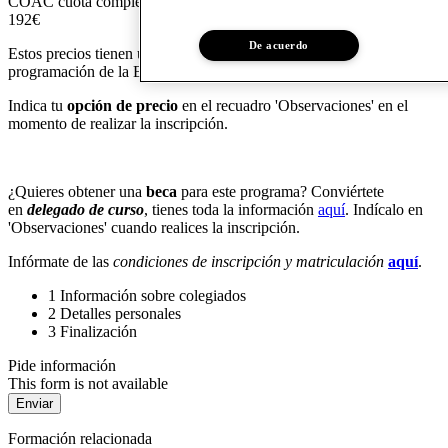
COAC cuota complementaria
192€
De acuerdo
Estos precios tienen un
20% de descuento
por formar parte de la
programación de la Escuela de Verano 2019.
Indica tu
opción de precio
en el recuadro 'Observaciones' en el
momento de realizar la inscripción.
¿Quieres obtener una
beca
para este programa? Conviértete
en
delegado de curso
, tienes toda la información
aquí
. Indícalo en
'Observaciones' cuando realices la inscripción.
Infórmate de las
condiciones de inscripción y matriculación
aquí
.
1
Información sobre colegiados
2
Detalles personales
3
Finalización
Pide información
This form is not available
Formación relacionada