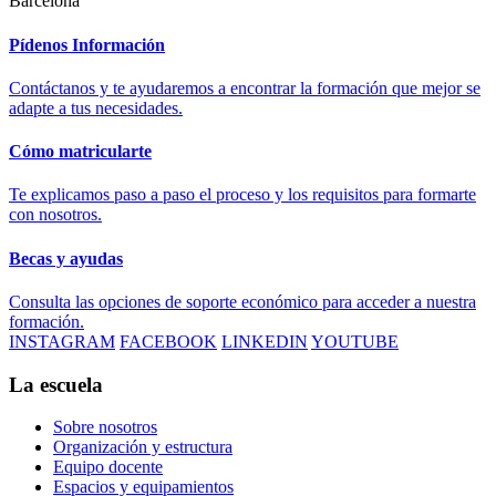
Barcelona
Pídenos Información
Contáctanos y te ayudaremos a encontrar la formación que mejor se
adapte a tus necesidades.
Cómo matricularte
Te explicamos paso a paso el proceso y los requisitos para formarte
con nosotros.
Becas y ayudas
Consulta las opciones de soporte económico para acceder a nuestra
formación.
INSTAGRAM
FACEBOOK
LINKEDIN
YOUTUBE
La escuela
Sobre nosotros
Organización y estructura
Equipo docente
Espacios y equipamientos