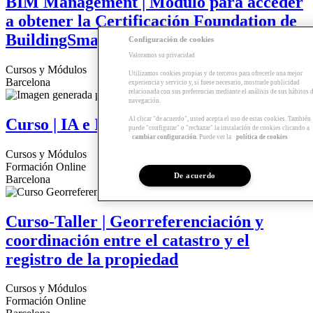
BIM Management | Módulo para acceder
a obtener la Certificación Foundation de
BuildingSmart
Configuración de cookies
Valoramos su privacidad
Cursos y Módulos
Utilizamos cookies propias y de terceros para ofrecerle una mejor
Barcelona
experiencia y servicio y, si fuese necesario, mostrarle publicidad
relacionada con sus preferencias mediante el análisis de sus hábitos 
navegación.
Al clicar "de acuerdo", usted acepta el uso de estas cookies. También
Curso | IA e Imagen generativa
puede "configurar" o "rechazar" la instalación de cookies clicando a
cambiar configuración
. Puede ver la
política de cookies
Cursos y Módulos
Formación Online
De acuerdo
Barcelona
Curso-Taller | Georreferenciación y
coordinación entre el catastro y el
registro de la propiedad
Cursos y Módulos
Formación Online