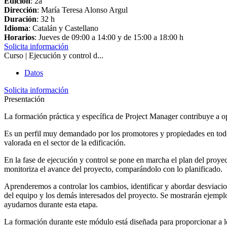
Edición
: 2a
Dirección
: María Teresa Alonso Argul
Duración
: 32 h
Idioma
: Catalán y Castellano
Horarios
: Jueves de 09:00 a 14:00 y de 15:00 a 18:00 h
Solicita información
Curso | Ejecución y control d...
Datos
Solicita información
Presentación
La formación práctica y específica de Project Manager contribuye a opt
Es un perfil muy demandado por los promotores y propiedades en todos 
valorada en el sector de la edificación.
En la fase de ejecución y control se pone en marcha el plan del proyec
monitoriza el avance del proyecto, comparándolo con lo planificado.
Aprenderemos a controlar los cambios, identificar y abordar desviaci
del equipo y los demás interesados del proyecto. Se mostrarán ejempl
ayudarnos durante esta etapa.
La formación durante este módulo está diseñada para proporcionar a lo