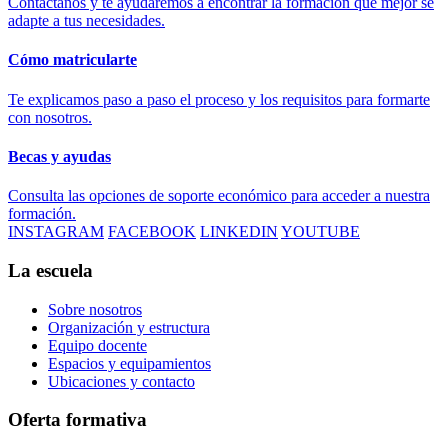
Contáctanos y te ayudaremos a encontrar la formación que mejor se
adapte a tus necesidades.
Cómo matricularte
Te explicamos paso a paso el proceso y los requisitos para formarte
con nosotros.
Becas y ayudas
Consulta las opciones de soporte económico para acceder a nuestra
formación.
INSTAGRAM
FACEBOOK
LINKEDIN
YOUTUBE
La escuela
Sobre nosotros
Organización y estructura
Equipo docente
Espacios y equipamientos
Ubicaciones y contacto
Oferta formativa