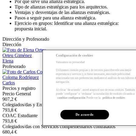
Por qué sirve una alianza estratégica.
Tipo de alianzas estratégicas para los arquitectos.
Ventajas y desventajas de las alianzas estratégicas.
Pasos a seguir para una alianza estratégica.
Ejercicio en grupos: Identificar una alianza estratégica:
propuesta inicial.
Dirección y Profesorado
Dirección
Orteu Giménez
Configuración de cookies
Elena
Valoramos su privacidad
Profesorado
Utilizamos cookies propias y de terceros para ofrecerle una mejor
experiencia y servicio y, si fuese necesario, mostrarle publicidad
Coloma Rodríguez
relacionada con sus preferencias mediante el análisis de sus hábitos 
Carlos
navegación.
Precios y registro
Al clicar "de acuerdo", usted acepta el uso de estas cookies. También
Precio General
puede "configurar" o "rechazar" la instalación de cookies clicando a
cambiar configuración
. Puede ver la
política de cookies
907,2 €
Colegiados/das y Entidades colaboradoras
793,8 €
De acuerdo
COAC Estudiante
793,8 €
Colegiados/das con Servicios complementarios contratados
680,4 €