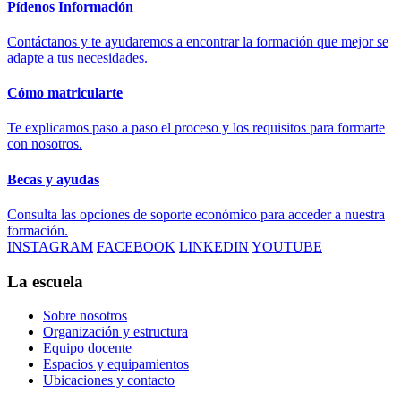
Pídenos Información
Contáctanos y te ayudaremos a encontrar la formación que mejor se
adapte a tus necesidades.
Cómo matricularte
Te explicamos paso a paso el proceso y los requisitos para formarte
con nosotros.
Becas y ayudas
Consulta las opciones de soporte económico para acceder a nuestra
formación.
INSTAGRAM
FACEBOOK
LINKEDIN
YOUTUBE
La escuela
Sobre nosotros
Organización y estructura
Equipo docente
Espacios y equipamientos
Ubicaciones y contacto