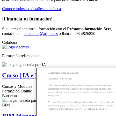
Conoce todos los detalles de la beca
¡Financia tu formación!
Si quieres financiar tu formación con el
Préstamo formación Sert
,
contacta con
barcelona@arquia.es
o llama al 93 4826850.
Colabora
Formación relacionada
Configuración de cookies
Curso | IA e Imagen generativa
Valoramos su privacidad
Utilizamos cookies propias y de terceros para ofrecerle una mejor
Cursos y Módulos
experiencia y servicio y, si fuese necesario, mostrarle publicidad
Formación Online
relacionada con sus preferencias mediante el análisis de sus hábitos 
Barcelona
navegación.
Al clicar "de acuerdo", usted acepta el uso de estas cookies. También
puede "configurar" o "rechazar" la instalación de cookies clicando a
cambiar configuración
. Puede ver la
política de cookies