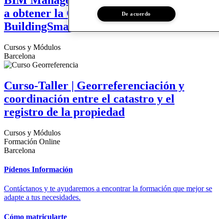
BIM Management | Módulo para acceder
a obtener la Certificación Foundation de
De acuerdo
BuildingSmart
Cursos y Módulos
Barcelona
Curso-Taller | Georreferenciación y
coordinación entre el catastro y el
registro de la propiedad
Cursos y Módulos
Formación Online
Barcelona
Pídenos Información
Contáctanos y te ayudaremos a encontrar la formación que mejor se
adapte a tus necesidades.
Cómo matricularte