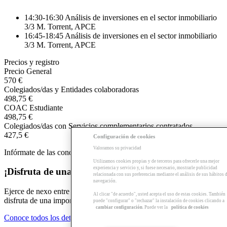
14:30-16:30 Análisis de inversiones en el sector inmobiliario
3/3 M. Torrent, APCE
16:45-18:45 Análisis de inversiones en el sector inmobiliario
3/3 M. Torrent, APCE
Precios y registro
Precio General
570 €
Colegiados/das y Entidades colaboradoras
498,75 €
COAC Estudiante
498,75 €
Colegiados/das con Servicios complementarios contratados
427,5 €
Configuración de cookies
Valoramos su privacidad
Infórmate de las condiciones de inscripción y matriculación
aquí
.
Utilizamos cookies propias y de terceros para ofrecerle una mejor
experiencia y servicio y, si fuese necesario, mostrarle publicidad
¡Disfruta de una beca si te haces delegado/da!
relacionada con sus preferencias mediante el análisis de sus hábitos 
navegación.
Ejerce de nexo entre la escuela, los docentes y tus compañeros y
Al clicar "de acuerdo", usted acepta el uso de estas cookies. También
disfruta de una importante beca para desarrollar estas tareas.
puede "configurar" o "rechazar" la instalación de cookies clicando a
cambiar configuración
. Puede ver la
política de cookies
Conoce todos los detalles de la beca