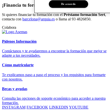
¡Financia tu formación!
De acuerdo
Si quieres financiar tu formación con el
Préstamo formación Sert
,
contacta con
barcelona@arquia.es
o llama al 93 4826850.
Colabora
Pídenos Información
Contáctanos y te ayudaremos a encontrar la formación que mejor se
adapte a tus necesidades.
Cómo matricularte
Te explicamos paso a paso el proceso y los requisitos para formarte
con nosotros.
Becas y ayudas
Consulta las opciones de soporte económico para acceder a nuestra
formación.
INSTAGRAM
FACEBOOK
LINKEDIN
YOUTUBE