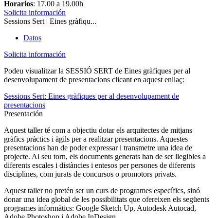
Horarios
: 17.00 a 19.00h
Solicita información
Sessions Sert | Eines gràfiqu...
Datos
Solicita información
Podeu visualitzar la SESSIÓ SERT de Eines gràfiques per al
desenvolupament de presentacions clicant en aquest enllaç:
Sessions Sert: Eines gràfiques per al desenvolupament de
presentacions
Presentación
Aquest taller té com a objectiu dotar els arquitectes de mitjans
gràfics pràctics i àgils per a realitzar presentacions. Aquestes
presentacions han de poder expressar i transmetre una idea de
projecte. Al seu torn, els documents generats han de ser llegibles a
diferents escales i distàncies i entesos per persones de diferents
disciplines, com jurats de concursos o promotors privats.
Aquest taller no pretén ser un curs de programes específics, sinó
donar una idea global de les possibilitats que ofereixen els següents
programes informàtics: Google Sketch Up, Autodesk Autocad,
Adobe Photoshop i Adobe InDesign.