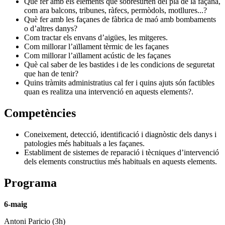
Què fer amb els elements que sobresurten del pla de la façana,
com ara balcons, tribunes, ràfecs, permòdols, motllures...?
Què fer amb les façanes de fàbrica de maó amb bombaments
o d’altres danys?
Com tractar els envans d’aigües, les mitgeres.
Com millorar l’aïllament tèrmic de les façanes
Com millorar l’aïllament acústic de les façanes
Què cal saber de les bastides i de les condicions de seguretat
que han de tenir?
Quins tràmits administratius cal fer i quins ajuts són factibles
quan es realitza una intervenció en aquests elements?.
Competències
Coneixement, detecció, identificació i diagnòstic dels danys i
patologies més habituals a les façanes.
Establiment de sistemes de reparació i tècniques d’intervenció
dels elements constructius més habituals en aquests elements.
Programa
6-maig
Antoni Paricio (3h)