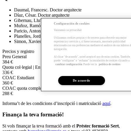
Daumal, Francesc. Doctor arquitecte
Díaz, Cèsar. Doctor arquitecte
Gibernau, Lluis. Arquitecte
Configuración de cookies
Muñoz, Ramón. Arquitecte
Paricio, Antoni. doctor arquitecte
Valoramos su privacidad
Planelles, Jordi. Arquitecte
Utilizamos cookies propias y de terceros para ofrecerle una mejor
Simon, Xavier. Arquitecte tècnic. Ajuntament de Barcelona
experiencia y servicio y, si fuese necesario, mostrarle publicidad
relacionada con sus preferencias mediante el análisis de sus hábitos 
navegación.
Precios y registro
Preu General
Al clicar "de acuerdo", usted acepta el uso de estas cookies. También
puede "configurar" o "rechazar" la instalación de cookies clicando a
384 €
cambiar configuración
. Puede ver la
política de cookies
Quota col·legial | Entitats amb conveni
336 €
COAC Estudiant
De acuerdo
360 €
COAC quota complementària
288 €
Informa’t de les condicions d’inscripció i matriculació
aquí
.
Finança la teva formació!
Si vols finançar la teva formació amb el
Préstec formació Sert
,