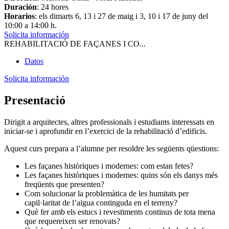
Duración
: 24 hores
Horarios
: els dimarts 6, 13 i 27 de maig i 3, 10 i 17 de juny del
10:00 a 14:00 h.
Solicita información
REHABILITACIÓ DE FAÇANES I CO...
Datos
Solicita información
Presentació
Dirigit a arquitectes, altres professionals i estudiants interessats en
iniciar-se i aprofundir en l’exercici de la rehabilitació d’edificis.
Aquest curs prepara a l’alumne per resoldre les següents qüestions:
Les façanes històriques i modernes: com estan fetes?
Les façanes històriques i modernes: quins són els danys més
freqüents que presenten?
Com solucionar la problemàtica de les humitats per
capil·laritat de l’aigua continguda en el terreny?
Què fer amb els estucs i revestiments continus de tota mena
que requereixen ser renovats?