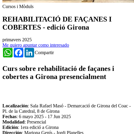
Cursos i Mòduls
REHABILITACIÓ DE FAÇANES I
COBERTES - edició Girona
primavers 2025
Me quiero apuntar como interesado
WhatsApp
Facebook
LinkedIn
Compartir
Curs sobre rehabilitació de façanes i
cobertes a Girona presencialment
Localización
: Sala Rafael Masó - Demarcació de Girona del Coac -
Pl. de la Catedral, 8 de Girona
Fechas
:
6 mayo 2025
-
17 Jun 2025
Modalidad
: Presencial
Edición
: 1era edició a Girona
Dirección
: Mariona Genís - Jordi Planelles