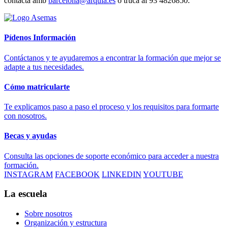
contacta amb
barcelona@arquia.es
o truca al 93 4826850.
Pídenos Información
Contáctanos y te ayudaremos a encontrar la formación que mejor se
adapte a tus necesidades.
Cómo matricularte
Te explicamos paso a paso el proceso y los requisitos para formarte
con nosotros.
Becas y ayudas
Consulta las opciones de soporte económico para acceder a nuestra
formación.
INSTAGRAM
FACEBOOK
LINKEDIN
YOUTUBE
La escuela
Sobre nosotros
Organización y estructura