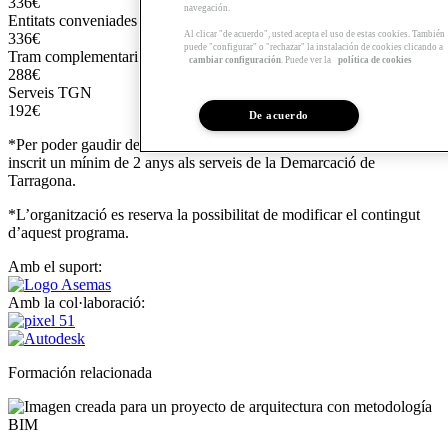
336€
navegación.
Entitats conveniades
Al clicar "de acuerdo", usted acepta el uso de estas cookies. También
336€
puede "configurar" o "rechazar" la instalación de cookies clicando a
Tram complementari
cambiar configuración
. Puede ver la
política de cookies
288€
Serveis TGN
192€
De acuerdo
*Per poder gaudir del descompte dels Serveis TGN s'ha d'estar
inscrit un mínim de 2 anys als serveis de la Demarcació de
Tarragona.
*L’organització es reserva la possibilitat de modificar el contingut
d’aquest programa.
Amb el suport:
Amb la col·laboració:
Formación relacionada