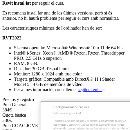
Revit instal·lat
per seguir el curs.
Es recomana instal·lar una de les últimes versions, però si és
anterior, no hi haurà problema per seguir el curs amb normalitat.
Les característiques mínimes de l'ordinador han de ser:
RVT2022
Sistema operatiu: Microsoft® Windows® 10 u 11 de 64 bits.
Intel® i-Series, Xeon®, AMD® Ryzen, Ryzen Threadripper
PRO. 2,5 GHz o superior.
RAM: 8 GB.
Disc dur: 30 GB d'espai lliure.
Monitor: 1280 x 1024 amb true color.
Targeta gràfica: Compatible amb DirectX® 11 i Shader
Model 5 i 4 GB de memòria de vídeo
Per a més informació, consulteu el
següent enllaç
.
Precios y registro
Preu General
Configuración de cookies
384€
Valoramos su privacidad
Quota bàsica
336€
Utilizamos cookies propias y de terceros para ofrecerle una mejor
Preu COAC JOVE
experiencia y servicio y, si fuese necesario, mostrarle publicidad
relacionada con sus preferencias mediante el análisis de sus hábitos 