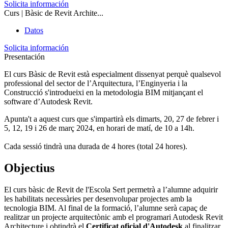
Solicita información
Curs | Bàsic de Revit Archite...
Datos
Solicita información
Presentación
El curs Bàsic de Revit està especialment dissenyat perquè qualsevol
professional del sector de l’Arquitectura, l’Enginyeria i la
Construcció s'introdueixi en la metodologia BIM mitjançant el
software d’Autodesk Revit.
Apunta't a aquest curs que s'impartirà els dimarts, 20, 27 de febrer i
5, 12, 19 i 26 de març 2024, en horari de matí, de 10 a 14h.
Cada sessió tindrà una durada de 4 hores (total 24 hores).
Objectius
El curs bàsic de Revit de l'Escola Sert permetrà a l’alumne adquirir
les habilitats necessàries per desenvolupar projectes amb la
tecnologia BIM. Al final de la formació, l’alumne serà capaç de
realitzar un projecte arquitectònic amb el programari Autodesk Revit
Architecture i obtindrà el
Certificat oficial d'Autodesk
al finalitzar