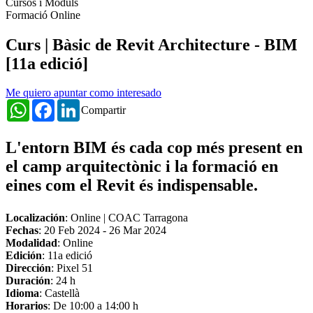
Cursos i Mòduls
Formació Online
Curs | Bàsic de Revit Architecture - BIM
[11a edició]
Me quiero apuntar como interesado
WhatsApp
Facebook
LinkedIn
Compartir
L'
entorn BIM
és cada cop més present en
el camp arquitectònic i la formació en
eines com el Revit és indispensable.
Localización
: Online | COAC Tarragona
Fechas
:
20 Feb 2024
-
26 Mar 2024
Modalidad
: Online
Edición
: 11a edició
Dirección
: Pixel 51
Duración
: 24 h
Idioma
: Castellà
Horarios
: De 10:00 a 14:00 h