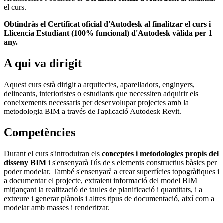
el curs.
Obtindràs el Certificat oficial d'Autodesk al finalitzar el curs i
Llicencia Estudiant (100% funcional) d'Autodesk vàlida per 1
any.
A qui va dirigit
Aquest curs està dirigit a arquitectes, aparelladors, enginyers,
delineants, interioristes o estudiants que necessiten adquirir els
coneixements necessaris per desenvolupar projectes amb la
metodologia BIM a través de l'aplicació Autodesk Revit.
Competències
Durant el curs s'introduiran els
conceptes i metodologies propis del
disseny BIM
i s'ensenyarà l'ús dels elements constructius bàsics per
poder modelar. També s'ensenyarà a crear superfícies topogràfiques i
a documentar el projecte, extraient informació del model BIM
mitjançant la realització de taules de planificació i quantitats, i a
extreure i generar plànols i altres tipus de documentació, així com a
modelar amb masses i renderitzar.