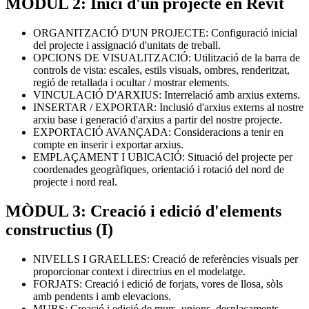
MÒDUL 2: Inici d'un projecte en Revit
ORGANITZACIÓ D'UN PROJECTE: Configuració inicial
del projecte i assignació d'unitats de treball.
OPCIONS DE VISUALITZACIÓ: Utilització de la barra de
controls de vista: escales, estils visuals, ombres, renderitzat,
regió de retallada i ocultar / mostrar elements.
VINCULACIÓ D'ARXIUS: Interrelació amb arxius externs.
INSERTAR / EXPORTAR: Inclusió d'arxius externs al nostre
arxiu base i generació d'arxius a partir del nostre projecte.
EXPORTACIÓ AVANÇADA: Consideracions a tenir en
compte en inserir i exportar arxius.
EMPLAÇAMENT I UBICACIÓ: Situació del projecte per
coordenades geogràfiques, orientació i rotació del nord de
projecte i nord real.
MÒDUL 3: Creació i edició d'elements
constructius (I)
NIVELLS I GRAELLES: Creació de referències visuals per
proporcionar context i directrius en el modelatge.
FORJATS: Creació i edició de forjats, vores de llosa, sòls
amb pendents i amb elevacions.
MURS: Creació i edició de murs, unions, desplaçaments,