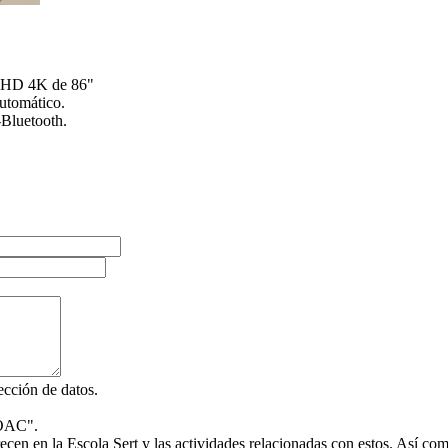
HD 4K de 86"
utomático.
Bluetooth.
ección de datos.
COAC".
recen en la Escola Sert y las actividades relacionadas con estos. Así co