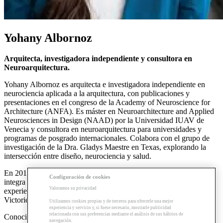
Yohany Albornoz
Arquitecta, investigadora independiente y consultora en
Neuroarquitectura.
​​Yohany Albornoz es arquitecta e investigadora independiente en
neurociencia aplicada a la arquitectura, con publicaciones y
presentaciones en el congreso de la Academy of Neuroscience for
Architecture (ANFA). Es máster en Neuroarchitecture and Applied
Neurosciences in Design (NAAD) por la Universidad IUAV de
Venecia y consultora en neuroarquitectura para universidades y
programas de posgrado internacionales. Colabora con el grupo de
investigación de la Dra. Gladys Maestre en Texas, explorando la
intersección entre diseño, neurociencia y salud.
En 2014 fundó en Miami la empresa ARY Concept. Su trabajo, que
Configuración de cookies
integra la arquitectura con principios de neurociencia, marketing y
Valoramos su privacidad
experiencia del usuario, ha sido reconocido con los premios Visual
Victories en 2016 y 2017.
Utilizamos cookies propias y de terceros para ofrecerle una mejor
experiencia y servicio y, si fuese necesario, mostrarle publicidad
relacionada con sus preferencias mediante el análisis de sus hábitos de
Conocida como The Marketer Architect, Yohany promueve un
navegación.