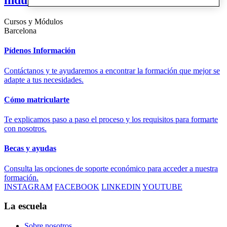
industrializada - Nuevas fechas
Cursos y Módulos
Barcelona
Pídenos Información
Contáctanos y te ayudaremos a encontrar la formación que mejor se
adapte a tus necesidades.
Cómo matricularte
Te explicamos paso a paso el proceso y los requisitos para formarte
con nosotros.
Becas y ayudas
Consulta las opciones de soporte económico para acceder a nuestra
formación.
INSTAGRAM
FACEBOOK
LINKEDIN
YOUTUBE
La escuela
Sobre nosotros