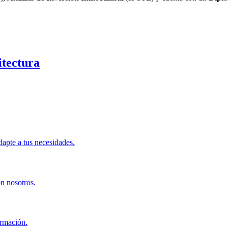
itectura
apte a tus necesidades.
on nosotros.
ormación.