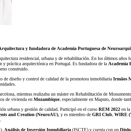
Arquitectura y fundadora de Academia Portuguesa de Neuroarqui
uitectura residencial, urbana y de rehabilitación. En los últimos años h
n y práctica arquitectónica en Portugal. Es fundadora de la
Academia P
orno construido.
o de diseño y control de calidad de la promotora inmobiliaria
Irmãos 
unidades.
rcelona, mientras realizaba un máster en Rehabilitación de Monumento
tos de vivienda en
Mozambique
, especialmente en Maputo, donde tam
ción urbana y gestión de calidad. Participó en el curso
REM 2022
en l
ents and Creation (NeuroAU)
, y es miembro de
GRI Club
,
WIRE (W
.
),
Análisis de Inversión Inmobiliaria
(ISCTE) y cuenta con un
Diplo