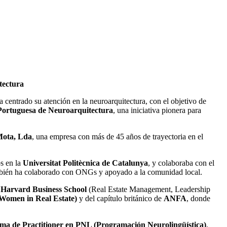
tectura
a centrado su atención en la neuroarquitectura, con el objetivo de
ortuguesa de Neuroarquitectura
, una iniciativa pionera para
Mota, Lda
, una empresa con más de 45 años de trayectoria en el
s en la
Universitat Politècnica de Catalunya
, y colaboraba con el
bién ha colaborado con ONGs y apoyado a la comunidad local.
a
Harvard Business School
(Real Estate Management, Leadership
omen in Real Estate)
y del capítulo británico de
ANFA
, donde
ma de Practitioner en PNL (Programación Neurolingüística)
.