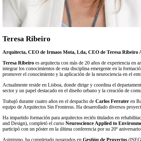
Teresa Ribeiro
Arquitecta, CEO de Irmaos Mota, Lda, CEO de Teresa Ribeiro 
Teresa Ribeiro
es arquitecta con más de 20 años de experiencia en arq
integrar los conocimientos de esta disciplina emergente en la formació
promover el conocimiento y la aplicación de la neurociencia en el ent
Actualmente reside en Lisboa, donde dirige y coordina el departament
sector y un papel destacado en el diseño urbano y la creación de com
Trabajó durante cuatro años en el despacho de
Carlos Ferrater
en Ba
equipo de Arquitectos Sin Fronteras. Ha desarrollado diversos proyec
Ha impartido formación para arquitectos recién titulados en rehabilita
and Design), completó el curso
Neuroscience Applied to Environm
participó con un póster en la última conferencia por su 20º aniversario
Asimismo, ha completado posgrados en
Gestión de Proyectos
(ISEG