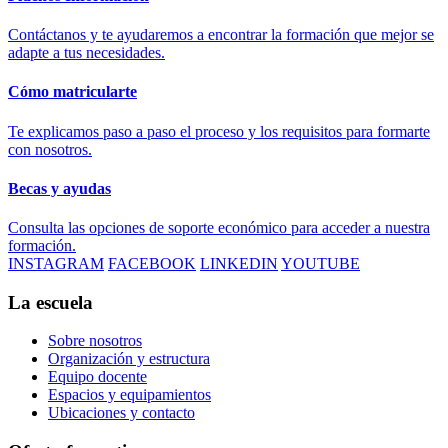
Contáctanos y te ayudaremos a encontrar la formación que mejor se
adapte a tus necesidades.
Cómo matricularte
Te explicamos paso a paso el proceso y los requisitos para formarte
con nosotros.
Becas y ayudas
Consulta las opciones de soporte económico para acceder a nuestra
formación.
INSTAGRAM
FACEBOOK
LINKEDIN
YOUTUBE
La escuela
Sobre nosotros
Organización y estructura
Equipo docente
Espacios y equipamientos
Ubicaciones y contacto