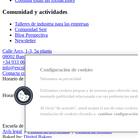
Consulta todas las formaciones
Comunidad y actividades
Talleres de industria para las empresas
Comunidad Sert
Blog Perspectiva
Newsletter
Calle Arcs, 1-3, 5a planta
08002 Barcelona
+34 933 067 844
info@escolasert.com
Configuración de cookies
Contacta con nosotros
Horario de invierno: LL a J de 8.30 a 16.30 h / V de 8.30 a 14 h.
Valoramos su privacidad
Utilizamos cookies propias y de terceros para ofrecerle una 
Horario de verano (24/6 al 11/9) LL a V de 8.30 a 14 h.
mostrarle publicidad relacionada con sus preferencias medi
Al clicar "de acuerdo", usted acepta el uso de estas cookie
instalación de cookies clicando a
cambiar configuración
Escuela de práctica profesional Josep Lluís Sert, centro de formación 
Avís legal
|
Política de privacidad
|
Política de cookies
Baked by:
Digital Bakers