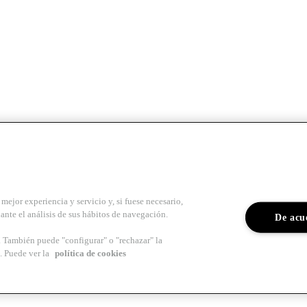
mejor experiencia y servicio y, si fuese necesario,
ante el análisis de sus hábitos de navegación.
De acu
s. También puede "configurar" o "rechazar" la
. Puede ver la
política de cookies
para arquitectos y profesionales del sector del
Colegio de Arquitectos 