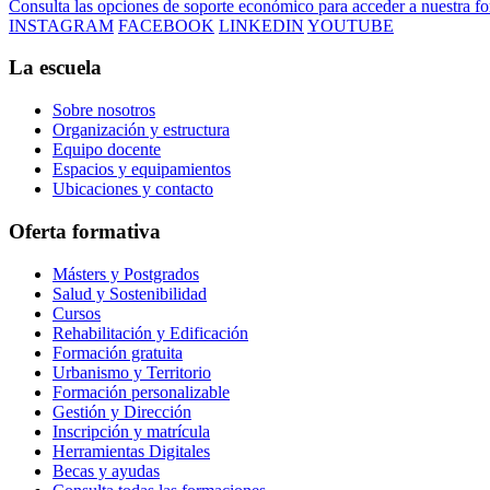
Consulta las opciones de soporte económico para acceder a nuestra f
INSTAGRAM
FACEBOOK
LINKEDIN
YOUTUBE
La escuela
Sobre nosotros
Organización y estructura
Equipo docente
Espacios y equipamientos
Ubicaciones y contacto
Oferta formativa
Másters y Postgrados
Salud y Sostenibilidad
Cursos
Rehabilitación y Edificación
Formación gratuita
Urbanismo y Territorio
Formación personalizable
Gestión y Dirección
Inscripción y matrícula
Herramientas Digitales
Becas y ayudas