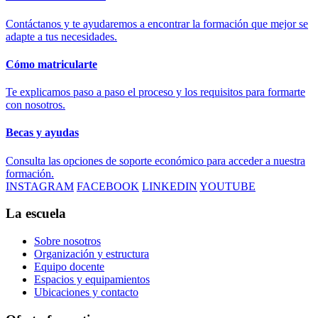
Contáctanos y te ayudaremos a encontrar la formación que mejor se
adapte a tus necesidades.
Cómo matricularte
Te explicamos paso a paso el proceso y los requisitos para formarte
con nosotros.
Becas y ayudas
Consulta las opciones de soporte económico para acceder a nuestra
formación.
INSTAGRAM
FACEBOOK
LINKEDIN
YOUTUBE
La escuela
Sobre nosotros
Organización y estructura
Equipo docente
Espacios y equipamientos
Ubicaciones y contacto