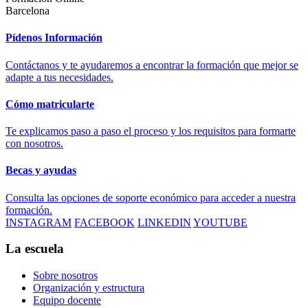
Barcelona
Pídenos Información
Contáctanos y te ayudaremos a encontrar la formación que mejor se
adapte a tus necesidades.
Cómo matricularte
Te explicamos paso a paso el proceso y los requisitos para formarte
con nosotros.
Becas y ayudas
Consulta las opciones de soporte económico para acceder a nuestra
formación.
INSTAGRAM
FACEBOOK
LINKEDIN
YOUTUBE
La escuela
Sobre nosotros
Organización y estructura
Equipo docente