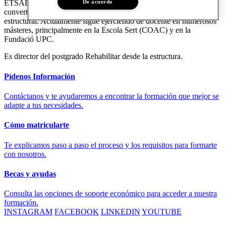
De acuerdo
ETSAB y en la ETSAV, y ha publicado varias obras que se han
convertido en referentes en la docencia universitaria del diseño
estructural. Actualmente sigue ejerciendo de docente en numerosos
másteres, principalmente en la Escola Sert (COAC) y en la
Fundació UPC.
Es director del postgrado Rehabilitar desde la estructura.
Pídenos Información
Contáctanos y te ayudaremos a encontrar la formación que mejor se
adapte a tus necesidades.
Cómo matricularte
Te explicamos paso a paso el proceso y los requisitos para formarte
con nosotros.
Becas y ayudas
Consulta las opciones de soporte económico para acceder a nuestra
formación.
INSTAGRAM
FACEBOOK
LINKEDIN
YOUTUBE