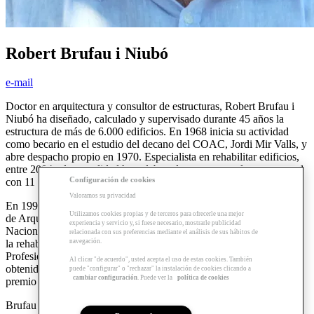
Robert Brufau i Niubó
e-mail
Doctor en arquitectura y consultor de estructuras, Robert Brufau i
Niubó
ha diseñado, calculado y supervisado durante 45 años la
estructura de más de 6.000 edificios. En 1968 inicia su actividad
como becario en el estudio del decano del COAC, Jordi Mir Valls, y
abre despacho propio en 1970. Especialista en rehabilitar edificios,
entre 2004 y la actualidad ha colaborado como consultor estructural
Configuración de cookies
con 11 equipos de arquitectura que han ganado el Premio Pritzker.
Valoramos su privacidad
En 1992 participó en la estructura que ganó el Premio Internacional
Utilizamos cookies propias y de terceros para ofrecerle una mejor
de Arquitectura Mies van der Rohe. En 1997 consiguió el Premio
experiencia y servicio y, si fuese necesario, mostrarle publicidad
Nacional de Patrimonio Cultural de la Generalitat de Catalunya por
relacionada con sus preferencias mediante el análisis de sus hábitos de
navegación.
la rehabilitación del desván y los terrados de La Pedrera.
Profesionalmente ha participado en unos 40 edificios que han
Al clicar "de acuerdo", usted acepta el uso de estas cookies. También
obtenido el Premio FAD, siendo galardonado en 1996 con un
puede "configurar" o "rechazar" la instalación de cookies clicando a
cambiar configuración
. Puede ver la
política de cookies
premio FAD especial.
Brufau i Niubó ha desarrollado una intensa actividad docente en la