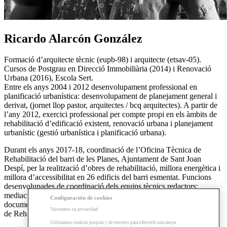
Ricardo Alarcón González
Formació d’arquitecte tècnic (eupb-98) i arquitecte (etsav-05).
Cursos de Postgrau en Direcció Immobiliària (2014) i Renovació
Urbana (2016), Escola Sert.
Entre els anys 2004 i 2012 desenvolupament professional en
planificació urbanística: desenvolupament de planejament general i
derivat, (jornet llop pastor, arquitectes / bcq arquitectes). A partir de
l’any 2012, exercici professional per compte propi en els àmbits de
rehabilitació d’edificació existent, renovació urbana i planejament
urbanístic (gestió urbanística i planificació urbana).
Durant els anys 2017-18, coordinació de l’Oficina Tècnica de
Rehabilitació del barri de les Planes, Ajuntament de Sant Joan
Despí, per la realització d’obres de rehabilitació, millora energètica i
millora d’accessibilitat en 26 edificis del barri esmentat. Funcions
desenvolupades de coordinació dels equips tècnics redactors;
mediació i acompanyament a les Comunitats de Propietaris; i gestió
Configuración de cookies
documental tècnica i justificativa de les subvencions del Programa
Valoramos su privacidad
de Rehabilitació.
Utilizamos cookies propias y de terceros para ofrecerle una mejor