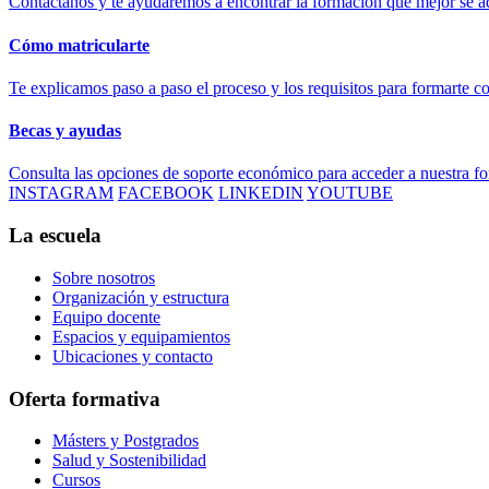
Contáctanos y te ayudaremos a encontrar la formación que mejor se ad
Cómo matricularte
Te explicamos paso a paso el proceso y los requisitos para formarte c
Becas y ayudas
Consulta las opciones de soporte económico para acceder a nuestra f
INSTAGRAM
FACEBOOK
LINKEDIN
YOUTUBE
La escuela
Sobre nosotros
Organización y estructura
Equipo docente
Espacios y equipamientos
Ubicaciones y contacto
Oferta formativa
Másters y Postgrados
Salud y Sostenibilidad
Cursos