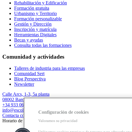
Rehabilitación y Edificación
Formación gratuita
Urbanismo y Territorio
Formación personalizable
Gestión y Dirección
Inscripción y matrícula
Herramientas Digitales
Becas y ayudas
Consulta todas las formaciones
Comunidad y actividades
Talleres de industria para las empresas
Comunidad Sert
Blog Perspectiva
Newsletter
Calle Arcs, 1-3, 5a planta
08002 Barcelona
+34 933 067 844
info@escolasert.com
Configuración de cookies
Contacta con nosotros
Horario de invierno: LL a J de 8.30 a 16.30 h / V de 8.30 a 14 h.
Valoramos su privacidad